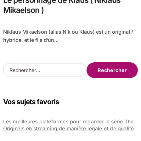
Le personnage de Klaus ( Niklaus
Mikaelson )
Niklaus Mikaelson (alias Nik ou Klaus) est un original /
hybride, et le fils d’un...
R
e
c
h
e
Vos sujets favoris
r
c
h
Les meilleures plateformes pour regarder la série The
e
Originals en streaming de manière légale et de qualité
r