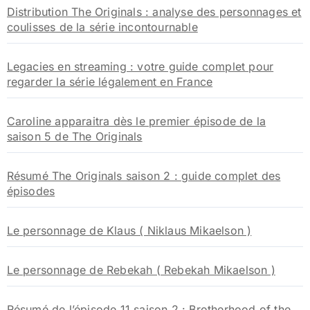
:
Distribution The Originals : analyse des personnages et
coulisses de la série incontournable
Legacies en streaming : votre guide complet pour
regarder la série légalement en France
Caroline apparaitra dès le premier épisode de la
saison 5 de The Originals
Résumé The Originals saison 2 : guide complet des
épisodes
Le personnage de Klaus ( Niklaus Mikaelson )
Le personnage de Rebekah ( Rebekah Mikaelson )
Résumé de l’épisode 11 saison 2 : Brotherhood of the