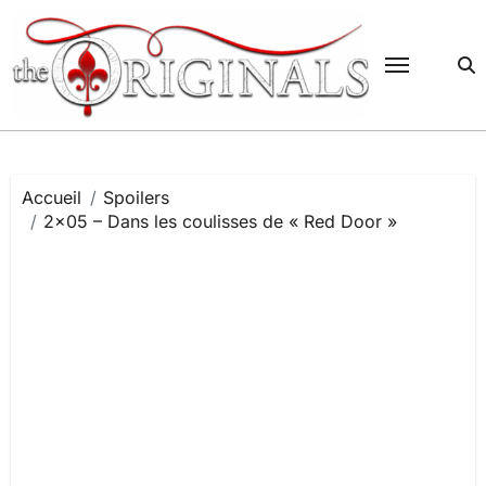
Passer
au
contenu
Accueil
Spoilers
2×05 – Dans les coulisses de « Red Door »