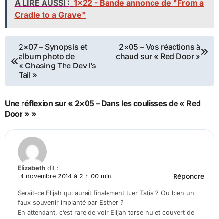
A LIRE AUSSI :
1x22 - Bande annonce de "From a
Cradle to a Grave"
Navigation
2×07 – Synopsis et
2×05 – Vos réactions à
album photo de
chaud sur « Red Door »
de
« Chasing The Devil’s
Tail »
l’article
Une réflexion sur « 2×05 – Dans les coulisses de « Red
Door » »
Elizabeth
dit :
Répondre
4 novembre 2014 à 2 h 00 min
Serait-ce Elijah qui aurait finalement tuer Tatia ? Ou bien un
faux souvenir implanté par Esther ?
En attendant, c’est rare de voir Elijah torse nu et couvert de