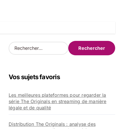
R
e
c
h
e
Vos sujets favoris
r
c
h
Les meilleures plateformes pour regarder la
e
série The Originals en streaming de manière
r
légale et de qualité
:
Distribution The Originals : analyse des