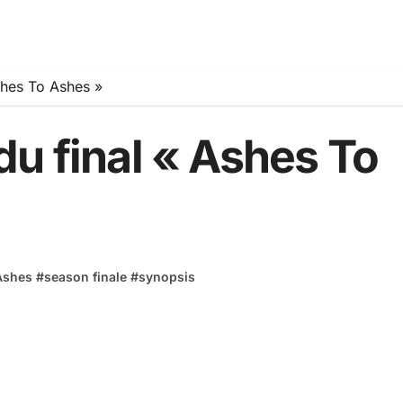
shes To Ashes »
u final « Ashes To
Ashes
#
season finale
#
synopsis