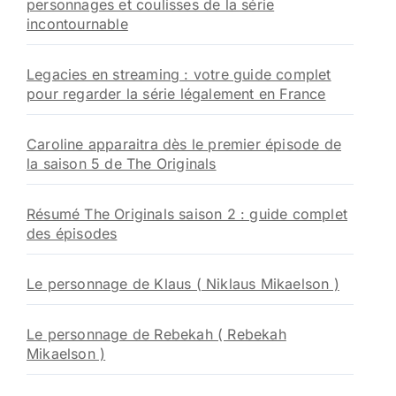
personnages et coulisses de la série
incontournable
Legacies en streaming : votre guide complet
pour regarder la série légalement en France
Caroline apparaitra dès le premier épisode de
la saison 5 de The Originals
Résumé The Originals saison 2 : guide complet
des épisodes
Le personnage de Klaus ( Niklaus Mikaelson )
Le personnage de Rebekah ( Rebekah
Mikaelson )