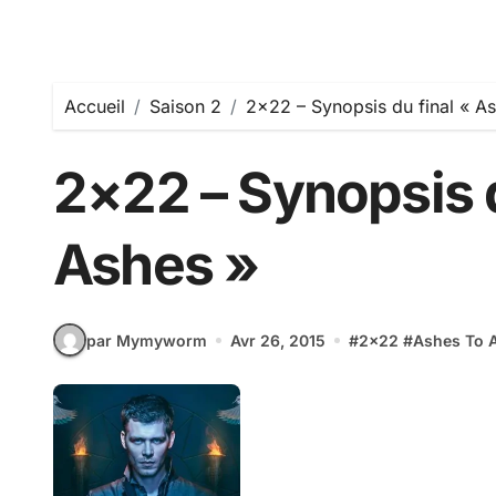
Accueil
Saison 2
2×22 – Synopsis du final « A
2×22 – Synopsis d
Ashes »
par Mymyworm
Avr 26, 2015
#
2x22
#
Ashes To 