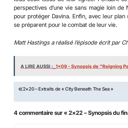
perspectives d’une vie sans magie loin de 
pour protéger Davina. Enfin, avec leur plan
se préparent pour le combat de leur vie.
Matt Hastings a réalisé l’épisode écrit par 
A LIRE AUSSI :
1x09 - Synopsis de "Reigning P
Navigation
2×20 – Extraits de « City Beneath The Sea »
de
l’article
4 commentaire sur « 2×22 – Synopsis du fin