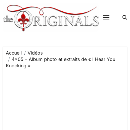
Passer
au
contenu
Accueil
Vidéos
4×05 – Album photo et extraits de « I Hear You
Knocking »