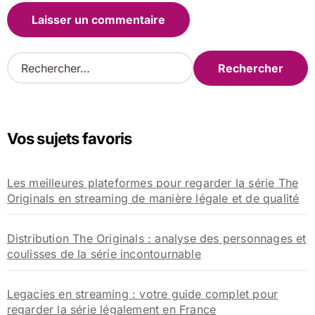
R
e
c
h
e
Vos sujets favoris
r
c
h
Les meilleures plateformes pour regarder la série The
e
Originals en streaming de manière légale et de qualité
r
:
Distribution The Originals : analyse des personnages et
coulisses de la série incontournable
Legacies en streaming : votre guide complet pour
regarder la série légalement en France