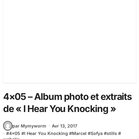
4×05 – Album photo et extraits
de « I Hear You Knocking »
par Mymyworm
Avr 13, 2017
#
4x05
#
I Hear You Knocking
#
Marcel
#
Sofya
#
stills
#