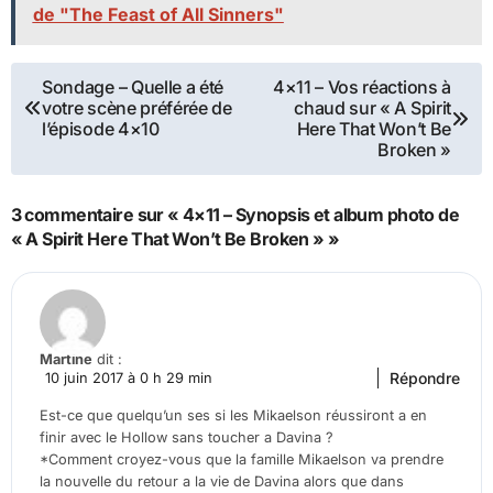
de "The Feast of All Sinners"
Navigation
Sondage – Quelle a été
4×11 – Vos réactions à
votre scène préférée de
chaud sur « A Spirit
de
l’épisode 4×10
Here That Won’t Be
Broken »
l’article
3 commentaire sur « 4×11 – Synopsis et album photo de
« A Spirit Here That Won’t Be Broken » »
Martine
dit :
Répondre
10 juin 2017 à 0 h 29 min
Est-ce que quelqu’un ses si les Mikaelson réussiront a en
finir avec le Hollow sans toucher a Davina ?
*Comment croyez-vous que la famille Mikaelson va prendre
la nouvelle du retour a la vie de Davina alors que dans