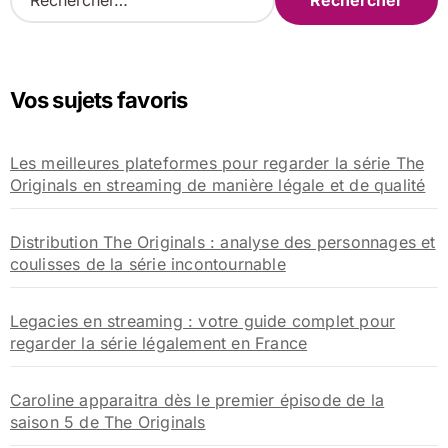
e
c
h
e
Vos sujets favoris
r
c
h
Les meilleures plateformes pour regarder la série The
e
Originals en streaming de manière légale et de qualité
r
:
Distribution The Originals : analyse des personnages et
coulisses de la série incontournable
Legacies en streaming : votre guide complet pour
regarder la série légalement en France
Caroline apparaitra dès le premier épisode de la
saison 5 de The Originals