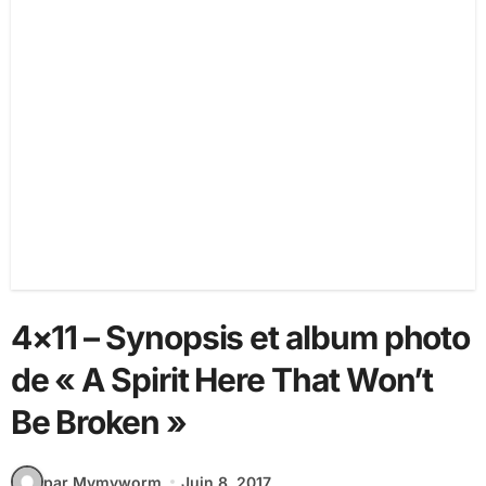
4×11 – Synopsis et album photo
de « A Spirit Here That Won’t
Be Broken »
par Mymyworm
Juin 8, 2017