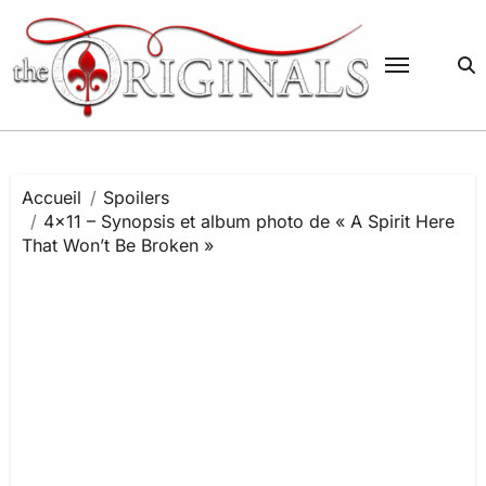
Passer
au
contenu
Accueil
Spoilers
4×11 – Synopsis et album photo de « A Spirit Here
That Won’t Be Broken »