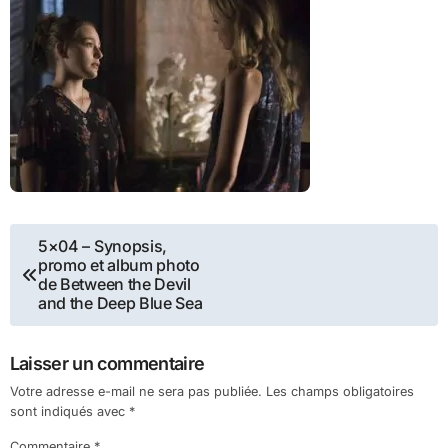
Navigation
5×04 – Synopsis,
promo et album photo
de
de Between the Devil
and the Deep Blue Sea
l’article
Laisser un commentaire
Votre adresse e-mail ne sera pas publiée.
Les champs obligatoires
sont indiqués avec
*
Commentaire
*