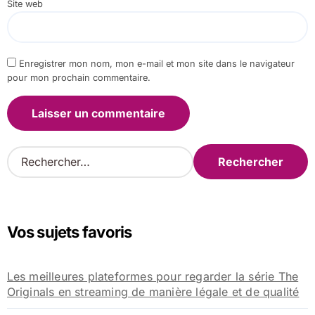
Site web
Enregistrer mon nom, mon e-mail et mon site dans le navigateur
pour mon prochain commentaire.
R
e
c
h
e
Vos sujets favoris
r
c
h
Les meilleures plateformes pour regarder la série The
e
Originals en streaming de manière légale et de qualité
r