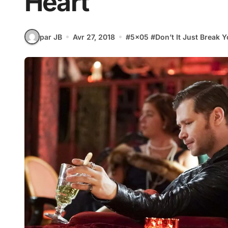
Heart
par JB
Avr 27, 2018
#
5x05
#
Don’t It Just Break 