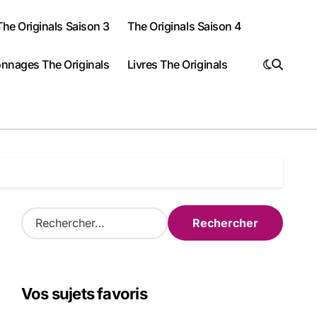
The Originals Saison 3
The Originals Saison 4
nnages The Originals
Livres The Originals
R
e
c
h
e
Vos sujets favoris
r
c