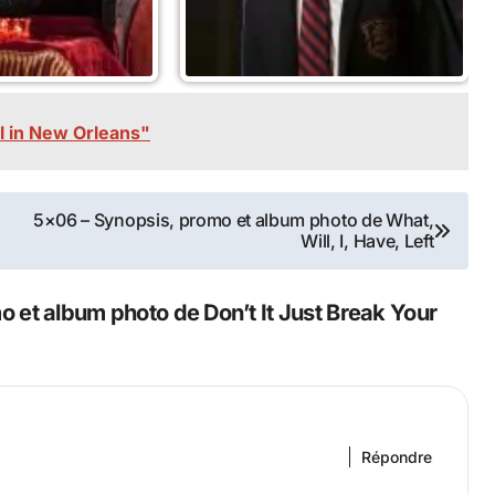
l in New Orleans"
5×06 – Synopsis, promo et album photo de What,
Will, I, Have, Left
 et album photo de Don’t It Just Break Your
Répondre