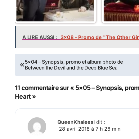
A LIRE AUSSI :
3x08 - Promo de "The Other Gir
Navigation
5×04 – Synopsis, promo et album photo de
Between the Devil and the Deep Blue Sea
de
l’article
11 commentaire sur « 5×05 – Synopsis, promo
Heart »
QueenKhaleesi
dit :
28 avril 2018 à 7 h 26 min