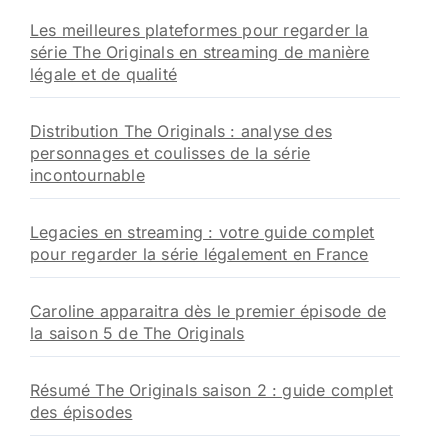
h
Les meilleures plateformes pour regarder la
e
série The Originals en streaming de manière
r
légale et de qualité
:
Distribution The Originals : analyse des
personnages et coulisses de la série
incontournable
Legacies en streaming : votre guide complet
pour regarder la série légalement en France
Caroline apparaitra dès le premier épisode de
la saison 5 de The Originals
Résumé The Originals saison 2 : guide complet
des épisodes