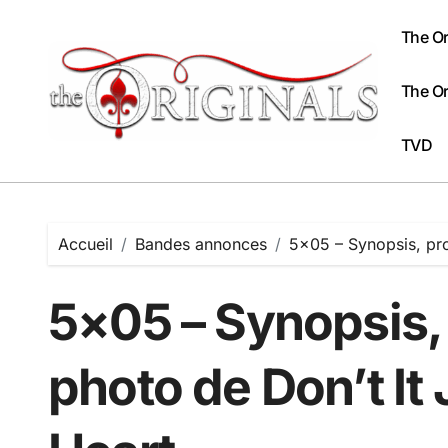
Passer
au
The Or
contenu
The Or
TVD
Accueil
Bandes annonces
5×05 – Synopsis, pro
5×05 – Synopsis,
photo de Don’t It