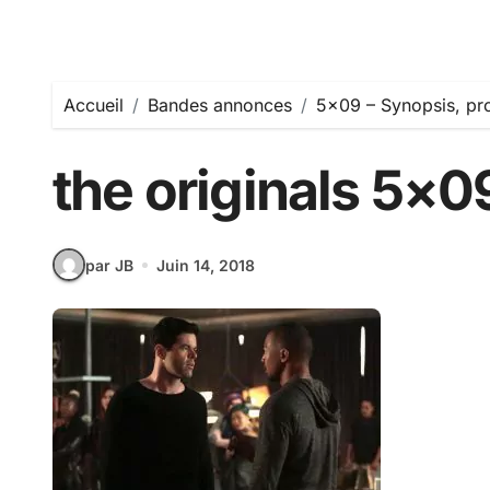
Accueil
Bandes annonces
5×09 – Synopsis, pr
the originals 5×0
par JB
Juin 14, 2018