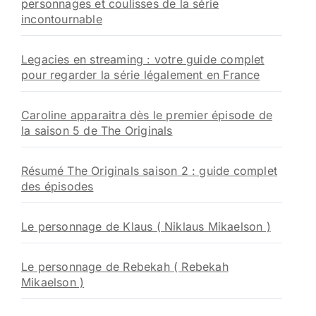
personnages et coulisses de la série
incontournable
Legacies en streaming : votre guide complet
pour regarder la série légalement en France
Caroline apparaitra dès le premier épisode de
la saison 5 de The Originals
Résumé The Originals saison 2 : guide complet
des épisodes
Le personnage de Klaus ( Niklaus Mikaelson )
Le personnage de Rebekah ( Rebekah
Mikaelson )