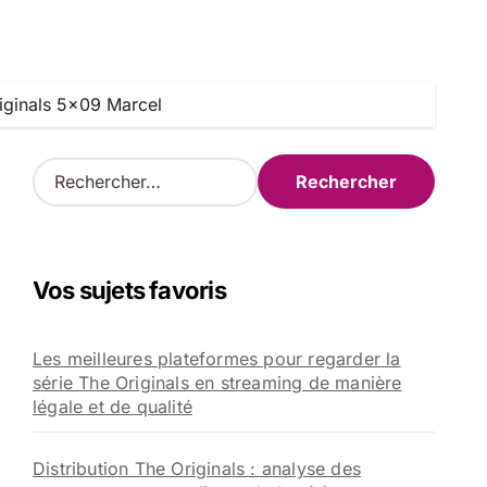
riginals 5×09 Marcel
R
e
c
h
e
Vos sujets favoris
r
c
h
Les meilleures plateformes pour regarder la
e
série The Originals en streaming de manière
r
légale et de qualité
:
Distribution The Originals : analyse des