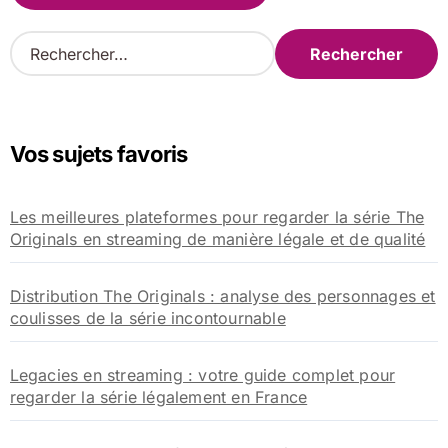
R
e
c
h
e
Vos sujets favoris
r
c
h
Les meilleures plateformes pour regarder la série The
e
Originals en streaming de manière légale et de qualité
r
:
Distribution The Originals : analyse des personnages et
coulisses de la série incontournable
Legacies en streaming : votre guide complet pour
regarder la série légalement en France