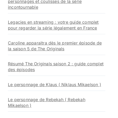
personnages et coulisses de la série
incontournable
Legacies en streaming : votre guide complet
pour regarder la série légalement en France
Caroline apparaitra dès le premier épisode de
la saison 5 de The Originals
Résumé The Originals saison 2 : guide complet
des épisodes
Le personnage de Klaus ( Niklaus Mikaelson )
Le personnage de Rebekah ( Rebekah
Mikaelson )