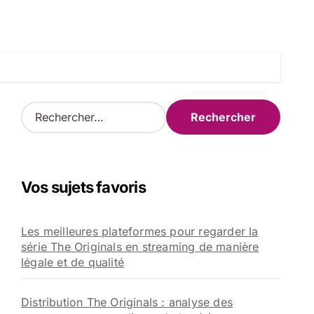
R
e
c
h
e
Vos sujets favoris
r
c
h
Les meilleures plateformes pour regarder la
e
série The Originals en streaming de manière
r
légale et de qualité
:
Distribution The Originals : analyse des