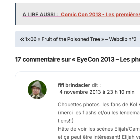
A LIRE AUSSI :
Comic Con 2013 - Les premières
Navigation
1×06 « Fruit of the Poisoned Tree » – Webclip n°2
de
17 commentaire sur « EyeCon 2013 – Les phot
l’article
fifi brindacier
dit :
4 novembre 2013 à 23 h 10 min
Chouettes photos, les fans de Kol v
(merci les flashs et/ou les lendem
tiens!!)
Hâte de voir les scènes Elijah/Ca
et ça peut être intéressant! Elijah v