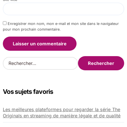
Enregistrer mon nom, mon e-mail et mon site dans le navigateur
pour mon prochain commentaire.
R
e
c
h
e
Vos sujets favoris
r
c
h
Les meilleures plateformes pour regarder la série The
e
Originals en streaming de manière légale et de qualité
r