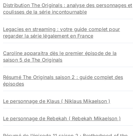
:
Distribution The Originals : analyse des personnages et
coulisses de la série incontournable
Legacies en streaming : votre guide complet pour
regarder la série légalement en France
Caroline apparaitra dès le premier épisode de la
saison 5 de The Originals
Résumé The Originals saison 2 : guide complet des
épisodes
Le personnage de Klaus ( Niklaus Mikaelson )
Le personnage de Rebekah ( Rebekah Mikaelson )
Résumé de l’épisode 11 saison 2 : Brotherhood of the