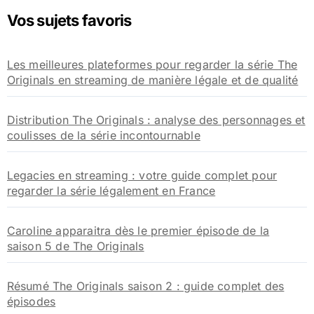
e
Vos sujets favoris
r
c
h
Les meilleures plateformes pour regarder la série The
e
Originals en streaming de manière légale et de qualité
r
:
Distribution The Originals : analyse des personnages et
coulisses de la série incontournable
Legacies en streaming : votre guide complet pour
regarder la série légalement en France
Caroline apparaitra dès le premier épisode de la
saison 5 de The Originals
Résumé The Originals saison 2 : guide complet des
épisodes