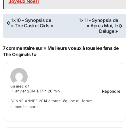
Joyeux Noël !
Navigation
1×10 – Synopsis de
1×11 – Synopsis de
« The Casket Girls »
« Après Moi, le
de
Déluge »
l’article
7 commentaire sur « Meilleurs voeux à tous les fans de
The Originals ! »
un mec
dit :
Répondre
1 janvier 2014 à 17 h 26 min
BONNE ANNEE 2014 à toute l’équipe du forum
et merci encore