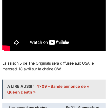
La saison 5 de The Originals sera diffusée aux USA le
mercredi 18 avril sur la chaîne CW.
A LIRE AUSSI :
4×09 – Bande annonce de «
Queen Death »
Navigation
Les premières photos
5×01 – Synopsis et