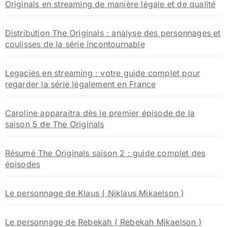
Originals en streaming de manière légale et de qualité
r
:
Distribution The Originals : analyse des personnages et
coulisses de la série incontournable
Legacies en streaming : votre guide complet pour
regarder la série légalement en France
Caroline apparaitra dès le premier épisode de la
saison 5 de The Originals
Résumé The Originals saison 2 : guide complet des
épisodes
Le personnage de Klaus ( Niklaus Mikaelson )
Le personnage de Rebekah ( Rebekah Mikaelson )