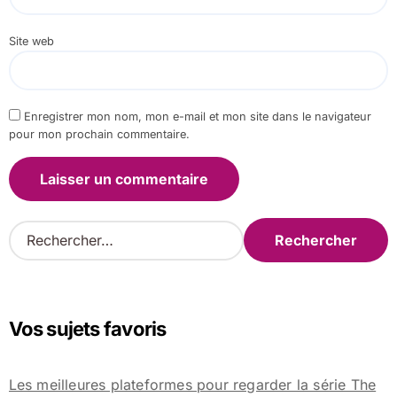
Site web
Enregistrer mon nom, mon e-mail et mon site dans le navigateur
pour mon prochain commentaire.
R
e
c
h
e
Vos sujets favoris
r
c
h
Les meilleures plateformes pour regarder la série The
e