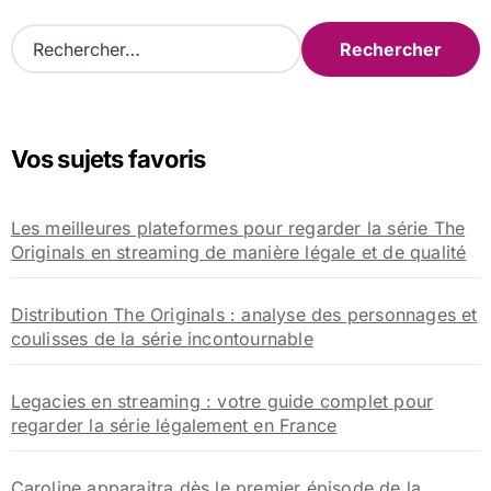
R
e
c
h
e
Vos sujets favoris
r
c
h
Les meilleures plateformes pour regarder la série The
e
Originals en streaming de manière légale et de qualité
r
:
Distribution The Originals : analyse des personnages et
coulisses de la série incontournable
Legacies en streaming : votre guide complet pour
regarder la série légalement en France
Caroline apparaitra dès le premier épisode de la