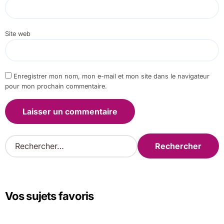
Site web
Enregistrer mon nom, mon e-mail et mon site dans le navigateur
pour mon prochain commentaire.
R
e
c
h
e
Vos sujets favoris
r
c
h