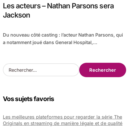
Les acteurs – Nathan Parsons sera
Jackson
Du nouveau côté casting : l’acteur Nathan Parsons, qui
a notamment joué dans General Hospital,...
R
e
c
h
e
Vos sujets favoris
r
c
h
Les meilleures plateformes pour regarder la série The
e
Originals en streaming de manière légale et de qualité
r