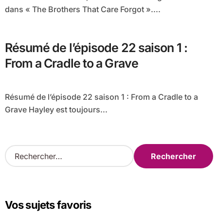
dans « The Brothers That Care Forgot »....
Résumé de l’épisode 22 saison 1 :
From a Cradle to a Grave
Résumé de l’épisode 22 saison 1 : From a Cradle to a
Grave Hayley est toujours...
R
e
c
h
e
Vos sujets favoris
r
c