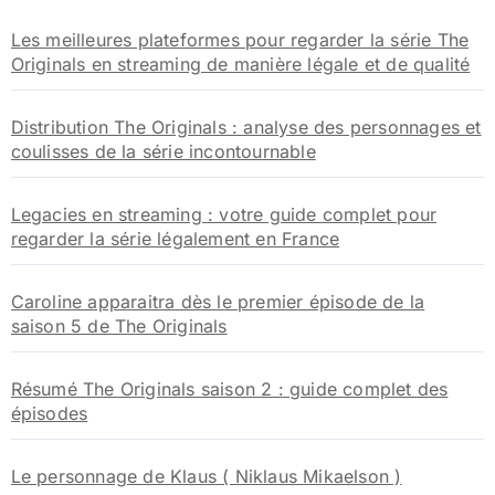
h
Les meilleures plateformes pour regarder la série The
e
Originals en streaming de manière légale et de qualité
r
:
Distribution The Originals : analyse des personnages et
coulisses de la série incontournable
Legacies en streaming : votre guide complet pour
regarder la série légalement en France
Caroline apparaitra dès le premier épisode de la
saison 5 de The Originals
Résumé The Originals saison 2 : guide complet des
épisodes
Le personnage de Klaus ( Niklaus Mikaelson )