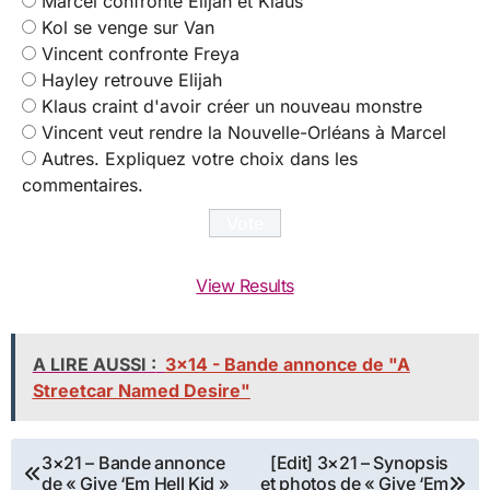
Marcel confronte Elijah et Klaus
Kol se venge sur Van
Vincent confronte Freya
Hayley retrouve Elijah
Klaus craint d'avoir créer un nouveau monstre
Vincent veut rendre la Nouvelle-Orléans à Marcel
Autres. Expliquez votre choix dans les
commentaires.
View Results
A LIRE AUSSI :
3x14 - Bande annonce de "A
Streetcar Named Desire"
Navigation
3×21 – Bande annonce
[Edit] 3×21 – Synopsis
de « Give ‘Em Hell Kid »
et photos de « Give ‘Em