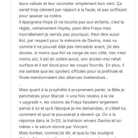
leurs valises et leur souhaiter simplement bon vent. Ça
serait trop clément par rapport à la faute, et pas suffisant
pour apaiser sa colère.
Il épargnera Hope (il ne touche pas aux enfants, c’est la
règle), certainement Hayley, peut-être Freya mais
honnêtement je verrais pas pourquoi. Peut-être aussi
Kol, par respect pour la mémoire de Davina, mais vu
comme il ne pouvait déjà pas l’encadrer avant, j’ai des
doutes. A moins que Kol se range de son côté, rien n’est
moins sûr, il est en colère aussi, son ancien-moi refait
surface et il est doué pour les coups fourrés. En plus, il
me semble que les spoilers officiels pour la prefinale et
finale mentionnaient des alliances inattendues…
.
Mais quant à la prophétie à proprement parler, la Bête je
pencherais pour Marcel -> une fois revenu à la vie
« upgradé », les visions de Freya faisaient largement
pensé à lui et qu’à l’époque je me demandais, si c’était lui,
comment et quoi le pousserait à devenir ça. On a la
réponse dans le 3×20, la trahison envers Davina et lui-
même + le sérum donné par Vincent.
Mais tomber, comme j’ai dit, et que tu l’as souligné