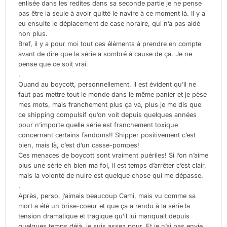
enlisée dans les redites dans sa seconde partie je ne pense
pas être la seule à avoir quitté le navire à ce moment là. Il y a
eu ensuite le déplacement de case horaire, qui n’a pas aidé
non plus.
Bref, il y a pour moi tout ces éléments à prendre en compte
avant de dire que la série a sombré à cause de ça. Je ne
pense que ce soit vrai.
.
Quand au boycott, personnellement, il est évident qu’il ne
faut pas mettre tout le monde dans le même panier et je pèse
mes mots, mais franchement plus ça va, plus je me dis que
ce shipping compulsif qu’on voit depuis quelques années
pour n’importe quelle série est franchement toxique
concernant certains fandoms!! Shipper positivement c’est
bien, mais là, c’est d’un casse-pompes!
Ces menaces de boycott sont vraiment puériles! Si l’on n’aime
plus une série eh bien ma foi, il est temps d’arrêter c’est clair,
mais la volonté de nuire est quelque chose qui me dépasse.
.
Après, perso, j’aimais beaucoup Cami, mais vu comme sa
mort a été un brise-coeur et que ça a rendu à la série la
tension dramatique et tragique qu’il lui manquait depuis
quelques temps déjà, je suis assez pour. Et je n’ai pas envie