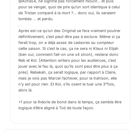
@Acha54, ne signifie pas forcement mourir… et puis
pour se venger, quoi de pire qu’un sort identique à celui
de Tristan comparé à la mort ?… donc oui, ils seraient
tombés … et perdu.
.
Après est-ce qu’un des Originel se fera vraiment poutrer
définitivement, c’est peut-être pas à exclure. Même si ça
ferait trop, on a déjà assez de cadavres au compteur
cette saison. Si c’est le cas, ça ne sera ni Klaus ni Elijah
(ben oui, comment fait-on une s4 sinon), resterai donc
Reb et Kol. [Attention writers pour les audiences, c’est
jouer avec le feu là, quoi qu’ils sont peut être plus à ça
près]. Rebekah, ça serait logique, par rapport à Claire,
mais je vois pas Marcel l’achever, pour la trahison, elle
n’y est pour rien. Et Kol, s’ils osent le tuer une 3°fois,
alors là.
.
+1 pour ta théorie de bond dans le temps, ça semble être
logique d’être aligné à Tvd de toute façon.