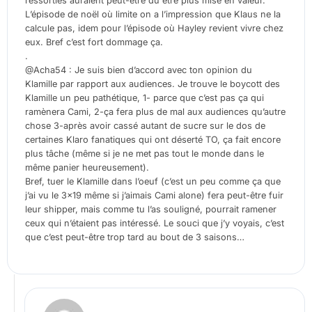
ressorties auraient peut-être du être plus mise en valeur.
L’épisode de noël où limite on a l’impression que Klaus ne la
calcule pas, idem pour l’épisode où Hayley revient vivre chez
eux. Bref c’est fort dommage ça.
.
@Acha54 : Je suis bien d’accord avec ton opinion du
Klamille par rapport aux audiences. Je trouve le boycott des
Klamille un peu pathétique, 1- parce que c’est pas ça qui
ramènera Cami, 2-ça fera plus de mal aux audiences qu’autre
chose 3-après avoir cassé autant de sucre sur le dos de
certaines Klaro fanatiques qui ont déserté TO, ça fait encore
plus tâche (même si je ne met pas tout le monde dans le
même panier heureusement).
Bref, tuer le Klamille dans l’oeuf (c’est un peu comme ça que
j’ai vu le 3×19 même si j’aimais Cami alone) fera peut-être fuir
leur shipper, mais comme tu l’as souligné, pourrait ramener
ceux qui n’étaient pas intéressé. Le souci que j’y voyais, c’est
que c’est peut-être trop tard au bout de 3 saisons…