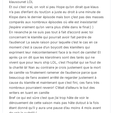
klausounet LOL
Et oui c’est vrai, on voit si peu Hope qu’on dirait que klaus
n’a pas d’enfant du tout(on a juste eu droit à une minute de
Klope dans le dernier épisode mais bon ç’est pas des masses
comparés aux nombreux épisodes où elle est inexistante!
j’espère vraiment qu’on verra plus d’elle dans le final:) )
En revanche je ne suis pas tout à fait d’accord avec toi
concernant le klamille qui pourrait avoir fait perdre de
l’audience! La seule raison pour laquelle c’est le cas en ce
moment c’est à cause d’un boycott des klamillers qui
expriment leur mécontentement face à la mort de camille! Et
après ça on dit que les klaroliners sont des tarés qui ne
vivent que pour leurs ship LOL, c’est l’hopital qui se fout de
la charité là! Nan au contraire je crois justement que la mort
de camille va finalement ramener de l’audience parce que
beaucoup de fans avaient arrêté de regarder justement à
cause du klamille et maintenant que c’est fini, ces fans très
nombreux pourraient revenir! C’était d’ailleurs le but des
writers en tuant en camille
Bref ce qui est sûre c’est que j’ai trop hâte de voir le
dénouement de cette saison mais pas hâte dutout à la fois
étant donné qu’il y aura une pause d’au moins 4 mois avant
de voir la suite!!!:/