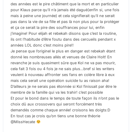
des années est le pire châtiment que la mort et en particulier
pour Klaus parce qu’il n’a jamais été dagué(enfin si, une fois
mais à peine une journée) et cela signifierait qu’il ne serait
pas dans la vie de sa fille et pas là non plus pour la protéger
et ça ce serait la pire des souffrances pour lui, enfin
j’imagine! Pour elijah et rebekah disons que c’est la routine,
ils ont l’habitude d’être foutu dans des cercueils pendant x
années LOL donc c’est moins pire!!
Je pense que l’originel le plus en danger est rebekah étant
donné les nombreuses allés et venues de Claire Holt! En
revanche je suis quasiment sûre que Kol ne va pas mourir,
cela fait 3 fois ou 4 fois je ne sais plus…bref si les writers
veulent à nouveau affronter ses fans en colère libre à eux
mais cela serait une opération suicide tu as raison aha!
D’ailleurs je ne serais pas étonnée si Kol finissait par être le
membre de la famille qui va les trahir! c’est possible
Et pour le bond dans le temps de toute façon ils n’ont pas le
choix dû aux crossovers qui seront forcément très
demandés comme chaque année! croisons les doigts:D
En tout cas je crois qu’on tiens une bonne théorie
@MissHecate