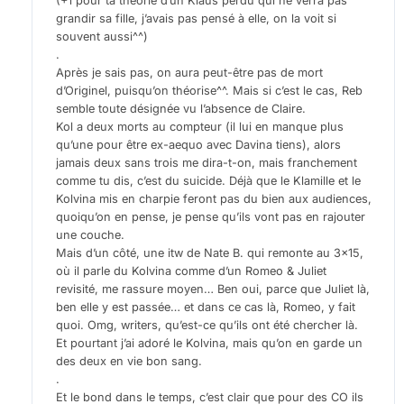
(+1 pour ta théorie d’un Klaus perdu qui ne verra pas
grandir sa fille, j’avais pas pensé à elle, on la voit si
souvent aussi^^)
.
Après je sais pas, on aura peut-être pas de mort
d’Originel, puisqu’on théorise^^. Mais si c’est le cas, Reb
semble toute désignée vu l’absence de Claire.
Kol a deux morts au compteur (il lui en manque plus
qu’une pour être ex-aequo avec Davina tiens), alors
jamais deux sans trois me dira-t-on, mais franchement
comme tu dis, c’est du suicide. Déjà que le Klamille et le
Kolvina mis en charpie feront pas du bien aux audiences,
quoiqu’on en pense, je pense qu’ils vont pas en rajouter
une couche.
Mais d’un côté, une itw de Nate B. qui remonte au 3×15,
où il parle du Kolvina comme d’un Romeo & Juliet
revisité, me rassure moyen… Ben oui, parce que Juliet là,
ben elle y est passée… et dans ce cas là, Romeo, y fait
quoi. Omg, writers, qu’est-ce qu’ils ont été chercher là.
Et pourtant j’ai adoré le Kolvina, mais qu’on en garde un
des deux en vie bon sang.
.
Et le bond dans le temps, c’est clair que pour des CO ils