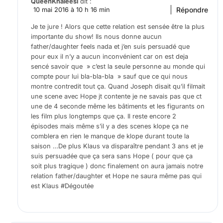
QueenKhaleesi
dit :
Répondre
10 mai 2016 à 10 h 16 min
Je te jure ! Alors que cette relation est sensée être la plus
importante du show! Ils nous donne aucun
father/daughter feels nada et j’en suis persuadé que
pour eux il n’y a aucun inconvénient car on est deja
sencé savoir que » c’est la seule personne au monde qui
compte pour lui bla-bla-bla » sauf que ce qui nous
montre contredit tout ça. Quand Joseph disait qu’il filmait
une scene avec Hope jt contente je ne savais pas que ct
une de 4 seconde même les bâtiments et les figurants on
les film plus longtemps que ça. Il reste encore 2
épisodes mais même s’il y a des scenes klope ça ne
comblera en rien le manque de klope durant toute la
saison …De plus Klaus va disparaître pendant 3 ans et je
suis persuadée que ça sera sans Hope ( pour que ça
soit plus tragique ) donc finalement on aura jamais notre
relation father/daughter et Hope ne saura même pas qui
est Klaus #Dégoutée