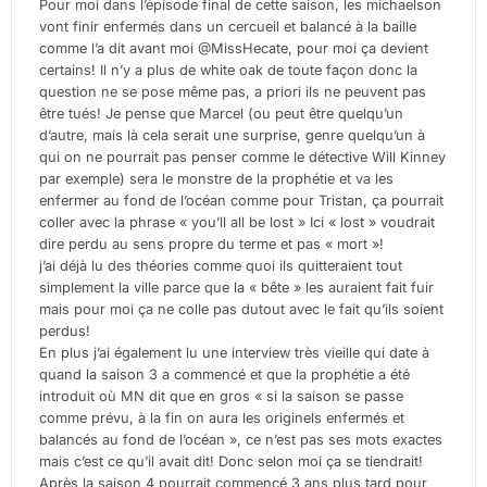
Pour moi dans l’épisode final de cette saison, les michaelson
vont finir enfermés dans un cercueil et balancé à la baille
comme l’a dit avant moi @MissHecate, pour moi ça devient
certains! Il n’y a plus de white oak de toute façon donc la
question ne se pose même pas, a priori ils ne peuvent pas
être tués! Je pense que Marcel (ou peut être quelqu’un
d’autre, mais là cela serait une surprise, genre quelqu’un à
qui on ne pourrait pas penser comme le détective Will Kinney
par exemple) sera le monstre de la prophétie et va les
enfermer au fond de l’océan comme pour Tristan, ça pourrait
coller avec la phrase « you’ll all be lost » Ici « lost » voudrait
dire perdu au sens propre du terme et pas « mort »!
j’ai déjà lu des théories comme quoi ils quitteraient tout
simplement la ville parce que la « bête » les auraient fait fuir
mais pour moi ça ne colle pas dutout avec le fait qu’ils soient
perdus!
En plus j’ai également lu une interview très vieille qui date à
quand la saison 3 a commencé et que la prophétie a été
introduit où MN dit que en gros « si la saison se passe
comme prévu, à la fin on aura les originels enfermés et
balancés au fond de l’océan », ce n’est pas ses mots exactes
mais c’est ce qu’il avait dit! Donc selon moi ça se tiendrait!
Après la saison 4 pourrait commencé 3 ans plus tard pour