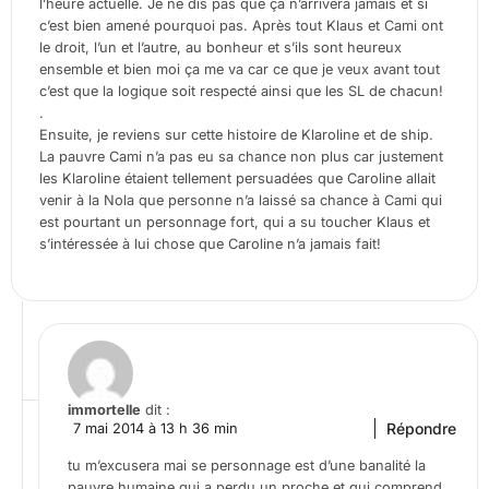
l’heure actuelle. Je ne dis pas que ça n’arrivera jamais et si
c’est bien amené pourquoi pas. Après tout Klaus et Cami ont
le droit, l’un et l’autre, au bonheur et s’ils sont heureux
ensemble et bien moi ça me va car ce que je veux avant tout
c’est que la logique soit respecté ainsi que les SL de chacun!
.
Ensuite, je reviens sur cette histoire de Klaroline et de ship.
La pauvre Cami n’a pas eu sa chance non plus car justement
les Klaroline étaient tellement persuadées que Caroline allait
venir à la Nola que personne n’a laissé sa chance à Cami qui
est pourtant un personnage fort, qui a su toucher Klaus et
s’intéressée à lui chose que Caroline n’a jamais fait!
immortelle
dit :
Répondre
7 mai 2014 à 13 h 36 min
tu m’excusera mai se personnage est d’une banalité la
pauvre humaine qui a perdu un proche et qui comprend