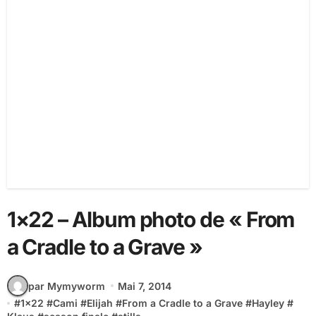
1×22 – Album photo de « From
a Cradle to a Grave »
par Mymyworm
Mai 7, 2014
#
1x22
#
Cami
#
Elijah
#
From a Cradle to a Grave
#
Hayley
#