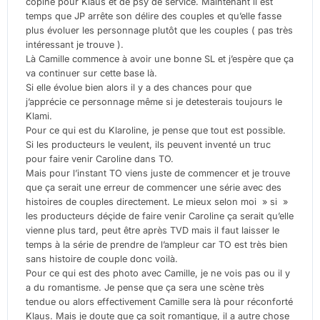
copine pour Klaus et de psy de service. Maintenant il est
temps que JP arrête son délire des couples et qu’elle fasse
plus évoluer les personnage plutôt que les couples ( pas très
intéressant je trouve ).
Là Camille commence à avoir une bonne SL et j’espère que ça
va continuer sur cette base là.
Si elle évolue bien alors il y a des chances pour que
j’apprécie ce personnage même si je detesterais toujours le
Klami.
Pour ce qui est du Klaroline, je pense que tout est possible.
Si les producteurs le veulent, ils peuvent inventé un truc
pour faire venir Caroline dans TO.
Mais pour l’instant TO viens juste de commencer et je trouve
que ça serait une erreur de commencer une série avec des
histoires de couples directement. Le mieux selon moi » si »
les producteurs déçide de faire venir Caroline ça serait qu’elle
vienne plus tard, peut être après TVD mais il faut laisser le
temps à la série de prendre de l’ampleur car TO est très bien
sans histoire de couple donc voilà.
Pour ce qui est des photo avec Camille, je ne vois pas ou il y
a du romantisme. Je pense que ça sera une scène très
tendue ou alors effectivement Camille sera là pour réconforté
Klaus. Mais je doute que ça soit romantique, il a autre chose