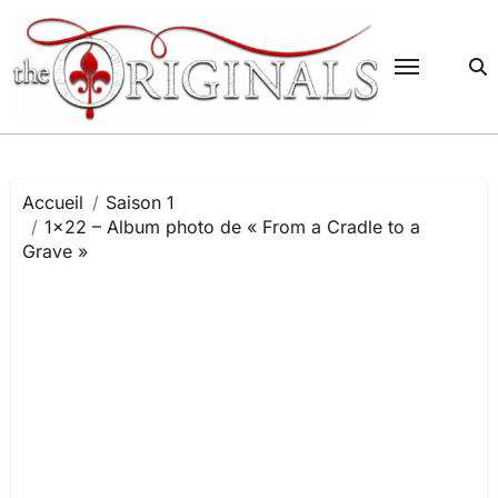
Passer
au
contenu
Accueil
Saison 1
1×22 – Album photo de « From a Cradle to a
Grave »