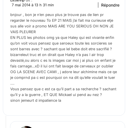
Littlevip
dit :
Répondre
7 mai 2014 à 13 h 31 min
bnjour , bon je n’en peux plus je trouve pas de lien pr
regarder le nouveau To EP 21 MAIS j’ai fait ma curieuse etje
sus alle voir a promo MAIS ARE YOU SERIOUS OH NON JE
VAIS PLEURER
EN PLUS les photos omg ya que Haley qui est vivante enfin
qu’on voit vous pensez que seroeux toute les sorcieres se
sont barres avec ? sachant que lel bebe doit etre sacrifié ?
bizarreleut truc et on dirait que Haley n’a pas l air trop
devasté,ou alors c es ls images car moi j ai plus on enfant je
fais carnage…xD il lui ont fait lavage de cerveaux pr oublier
OG LA SCENE AVEC CAMI , j adore leur alchimine mais ce qe
je comprnd pa c est pourquoi on na dit qu’elle voulait le tuer
….
Vous pensez que c est ca qu’il part a sa recherche ? sachant
qu’il y a la guerre , ET QUE Mickael ui pend au nez ?
sinon jemeurt d impatience la