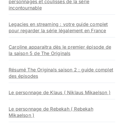
personnages et coulisses de la série
incontournable
Legacies en streaming : votre guide complet
pour regarder la série légalement en France
Caroline apparaitra dès le premier épisode de
la saison 5 de The Originals
Résumé The Originals saison 2 : guide complet
des épisodes
Le personnage de Klaus ( Niklaus Mikaelson )
Le personnage de Rebekah ( Rebekah
Mikaelson )