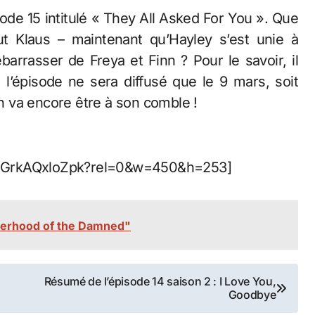
de 15 intitulé « They All Asked For You ». Que
t Klaus – maintenant qu’Hayley s’est unie à
barrasser de Freya et Finn ? Pour le savoir, il
 l’épisode ne sera diffusé que le 9 mars, soit
on va encore être à son comble !
v=GrkAQxloZpk?rel=0&w=450&h=253]
herhood of the Damned"
Résumé de l’épisode 14 saison 2 : I Love You,
Goodbye