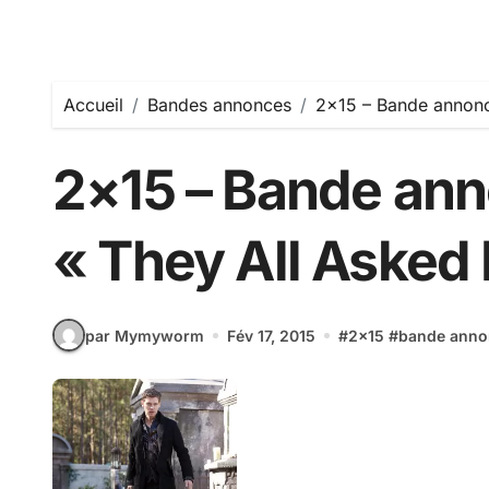
Accueil
Bandes annonces
2×15 – Bande annonc
2×15 – Bande an
« They All Asked 
par Mymyworm
Fév 17, 2015
#
2x15
#
bande anno