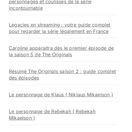
personnages et coulisses de la série
incontournable
Legacies en streaming : votre guide complet
pour regarder la série légalement en France
Caroline apparaitra dès le premier épisode de
la saison 5 de The Originals
Résumé The Originals saison 2 : guide complet
des épisodes
Le personnage de Klaus ( Niklaus Mikaelson )
Le personnage de Rebekah ( Rebekah
Mikaelson )