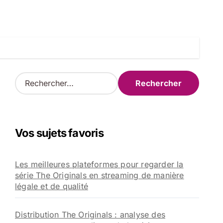
R
e
c
h
e
Vos sujets favoris
r
c
h
Les meilleures plateformes pour regarder la
e
série The Originals en streaming de manière
r
légale et de qualité
:
Distribution The Originals : analyse des