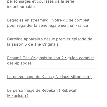
personnages et coulisses de la série
incontournable
Legacies en streaming : votre guide complet
pour regarder la série légalement en France
Caroline apparaitra dès le premier épisode de
la saison 5 de The Originals
Résumé The Originals saison 2 : guide complet
des épisodes
Le personnage de Klaus ( Niklaus Mikaelson )
Le personnage de Rebekah ( Rebekah
Mikaelson )