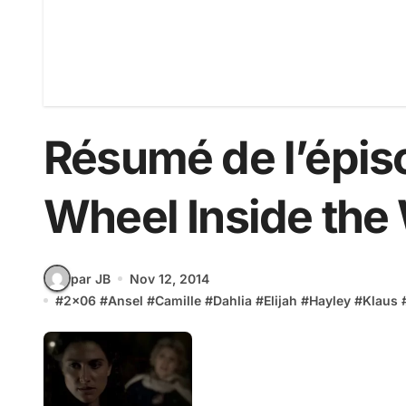
Résumé de l’épiso
Wheel Inside the
par JB
Nov 12, 2014
#
2x06
#
Ansel
#
Camille
#
Dahlia
#
Elijah
#
Hayley
#
Klaus