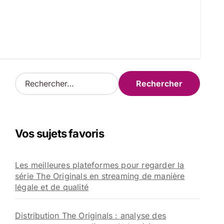
R
e
c
h
e
Vos sujets favoris
r
c
h
Les meilleures plateformes pour regarder la
e
série The Originals en streaming de manière
r
légale et de qualité
:
Distribution The Originals : analyse des