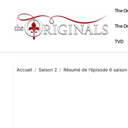
Passer
au
The Or
contenu
The Or
TVD
Accueil
Saison 2
Résumé de l’épisode 6 saison