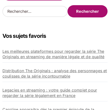
R
e
c
h
e
Vos sujets favoris
r
c
h
Les meilleures plateformes pour regarder la série The
e
Originals en streaming de manière légale et de qualité
r
:
Distribution The Originals : analyse des personnages et
coulisses de la série incontournable
Legacies en streaming : votre guide complet pour
regarder la série légalement en France
Caroline apparaitra dès le premier épisode de la