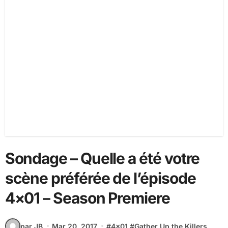
Sondage – Quelle a été votre
scène préférée de l’épisode
4×01 – Season Premiere
par JB
Mar 20, 2017
#
4x01
#
Gather Up the Killers