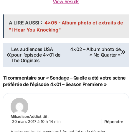
View Results
A LIRE AUSSI :
4x05 - Album photo et extraits de
"I Hear You Knocking"
Navigation
Les audiences USA
4×02 – Album photo de
pour l’épisode 4×01 de
« No Quarter »
de
The Originals
l’article
11 commentaire sur « Sondage – Quelle a été votre scène
préférée de l’épisode 4×01 – Season Premiere »
MikaelsonAddict
dit :
Répondre
20 mars 2017 à 10 h 14 min
Hayley contre les vampires ! Autant j’ai pu la détester