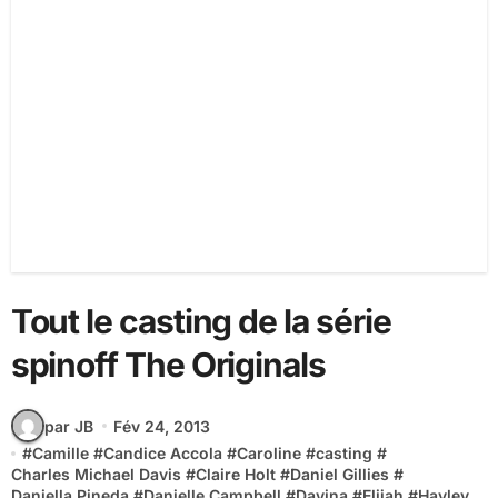
Tout le casting de la série
spinoff The Originals
par JB
Fév 24, 2013
#
Camille
#
Candice Accola
#
Caroline
#
casting
#
Charles Michael Davis
#
Claire Holt
#
Daniel Gillies
#
Daniella Pineda
#
Danielle Campbell
#
Davina
#
Elijah
#
Hayley