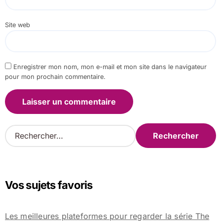
Site web
Enregistrer mon nom, mon e-mail et mon site dans le navigateur
pour mon prochain commentaire.
R
e
c
h
e
Vos sujets favoris
r
c
h
Les meilleures plateformes pour regarder la série The
e