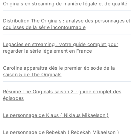
Originals en streaming de manière légale et de qualité
r
:
Distribution The Originals : analyse des personnages et
coulisses de la série incontournable
Legacies en streaming : votre guide complet pour
regarder la série légalement en France
Caroline apparaitra dès le premier épisode de la
saison 5 de The Originals
Résumé The Originals saison 2 : guide complet des
épisodes
Le personnage de Klaus ( Niklaus Mikaelson )
Le personnage de Rebekah ( Rebekah Mikaelson )