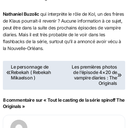
Nathaniel Buzolic
qui interprète le rôle de Kol, un des frères
de Klaus pourrait-il revenir ? Aucune information à ce sujet,
peut être dans la suite des prochains épisodes de vampire
diaries. Mais il est très probable de le voir dans les
flashbacks de la série, surtout qu’il a annoncé avoir vécu à
la Nouvelle-Orléans.
Navigation
Le personnage de
Les premières photos
Rebekah ( Rebekah
de l’épisode 4×20 de
de
Mikaelson )
vampire diaries : The
Originals
l’article
8 commentaire sur « Tout le casting de la série spinoff The
Originals »